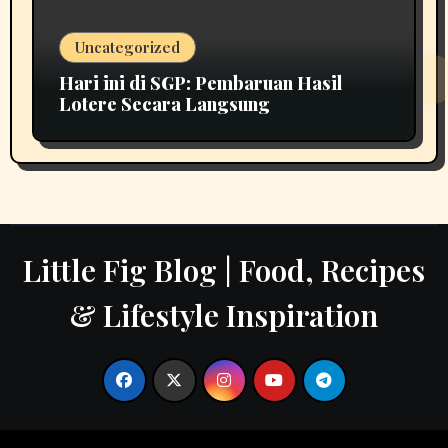
Uncategorized
Hari ini di SGP: Pembaruan Hasil
Lotere Secara Langsung
Little Fig Blog | Food, Recipes
& Lifestyle Inspiration