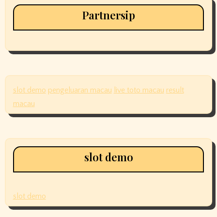
Partnersip
slot demo
pengeluaran macau
live toto macau
result
macau
slot demo
slot demo