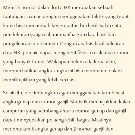
Memilih nomor dalam lotto HK merupakan sebuah
tantangan, namun dengan menggunakan taktik yang tepat,
kamu bisa menambah kesempatan berhasil. Salah satu
pendekatan yang ialah memanfaatkan data hasil dari
pengeluaran sebelumnya. Dengan analisis hasil keluaran
data HK, pemain dapat mengidentifikasi corak atau nomor
yang banyak tampil. Walaupun belum ada kepastian,
memperhatikan angka-angka ini bisa membantu dalam
memilih pilihan yang lebih cerdas.
Selain itu, pertimbangkan agar menggunakan kombinasi
angka genap dan nomor ganjil. Statistik menunjukkan kalau
campuran yang seimbang antara nomor genap dan ganjil
dapat menyediakan peluang lebih bagus. Misalnya,
menentukan 3 angka genap dan 2 nomor ganjil dan