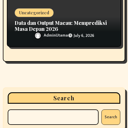
Uncategorized
Data dan Output Macau: Memprediksi
Masa Depan 2026
AdminUtama
July 6, 2026
Search
Search