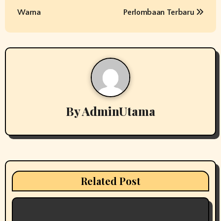
s
Warna
Perlombaan Terbaru
t
n
a
v
By
AdminUtama
i
g
a
t
Related Post
i
o