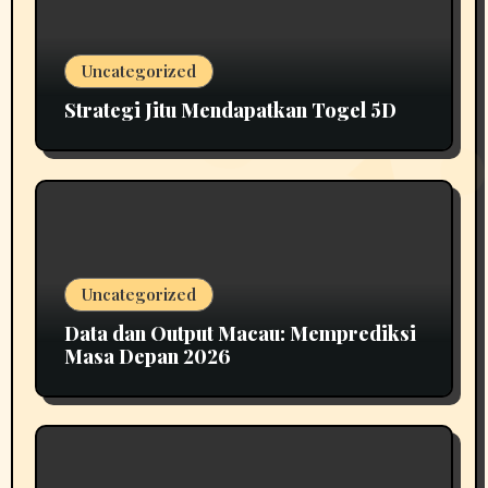
Uncategorized
Strategi Jitu Mendapatkan Togel 5D
Uncategorized
Data dan Output Macau: Memprediksi
Masa Depan 2026