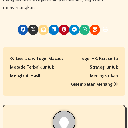
menyenangkan.
P
Live Draw Togel Macau:
Togel HK: Kiat serta
o
Metode Terbaik untuk
Strategi untuk
s
Mengikuti Hasil
Meningkatkan
t
Kesempatan Menang
n
a
v