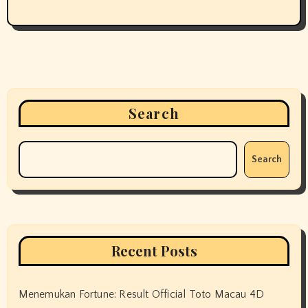
Search
Search
Recent Posts
Menemukan Fortune: Result Official Toto Macau 4D