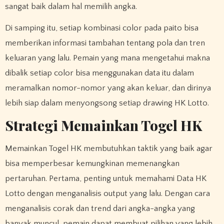
sangat baik dalam hal memilih angka.
Di samping itu, setiap kombinasi color pada paito bisa
memberikan informasi tambahan tentang pola dan tren
keluaran yang lalu. Pemain yang mana mengetahui makna
dibalik setiap color bisa menggunakan data itu dalam
meramalkan nomor-nomor yang akan keluar, dan dirinya
lebih siap dalam menyongsong setiap drawing HK Lotto.
Strategi Memainkan Togel HK
Memainkan Togel HK membutuhkan taktik yang baik agar
bisa memperbesar kemungkinan memenangkan
pertaruhan. Pertama, penting untuk memahami Data HK
Lotto dengan menganalisis output yang lalu. Dengan cara
menganalisis corak dan trend dari angka-angka yang
banyak muncul, pemain dapat membuat pilihan yang lebih