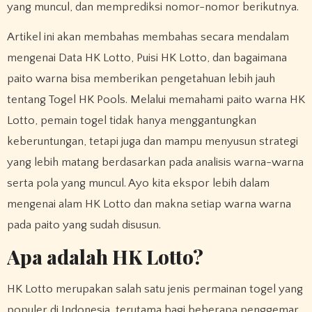
yang muncul, dan memprediksi nomor-nomor berikutnya.
Artikel ini akan membahas membahas secara mendalam
mengenai Data HK Lotto, Puisi HK Lotto, dan bagaimana
paito warna bisa memberikan pengetahuan lebih jauh
tentang Togel HK Pools. Melalui memahami paito warna HK
Lotto, pemain togel tidak hanya menggantungkan
keberuntungan, tetapi juga dan mampu menyusun strategi
yang lebih matang berdasarkan pada analisis warna-warna
serta pola yang muncul. Ayo kita ekspor lebih dalam
mengenai alam HK Lotto dan makna setiap warna warna
pada paito yang sudah disusun.
Apa adalah HK Lotto?
HK Lotto merupakan salah satu jenis permainan togel yang
populer di Indonesia, terutama bagi beberapa penggemar