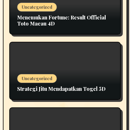
Uncategorized
Menemukan Fortune: Result Official
Toto Macau 4D
Uncategorized
Strategi Jitu Mendapatkan Togel 5D