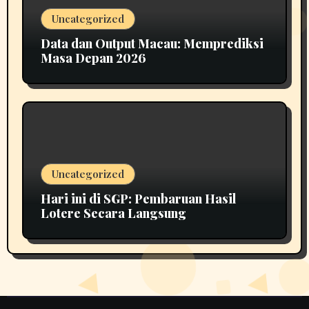
Uncategorized
Data dan Output Macau: Memprediksi
Masa Depan 2026
Uncategorized
Hari ini di SGP: Pembaruan Hasil
Lotere Secara Langsung