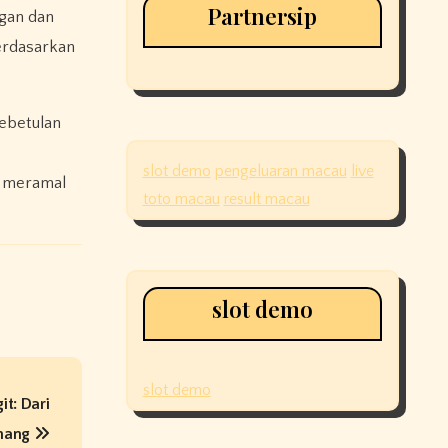
Partnersip
ngan dan
erdasarkan
kebetulan
slot demo
pengeluaran macau
live
m meramal
toto macau
result macau
slot demo
slot demo
t: Dari
enang