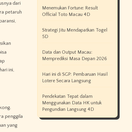
Menemukan Fortune: Result
ra petaruh
Official Toto Macau 4D
paransi,
Strategi Jitu Mendapatkan Togel
5D
sikan
isa
Data dan Output Macau:
Memprediksi Masa Depan 2026
kap
ri ini,
Hari ini di SGP: Pembaruan Hasil
Lotere Secara Langsung
Pendekatan Tepat dalam
Menggunakan Data HK untuk
kong.
Pengundian Langsung 4D
a penggila
man yang