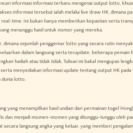
kses informasi tersebut ialah melalui live draw HK, dimana pa
 real-time. Ini bukan hanya memberikan kepastian serta trans
yang menunggu hasil untuk nomor yang mereka.
r, dimana sejumlah penggemar lotto yang secara rutin menyak
ikeluarkan dalam langsung serta terupdate, beberapa pemain b
gkan hadiah atau tidak tidak. Tulisan ini bakal mengupas leng
erta menyediakan informasi update tentang output HK pada ha
dunia lotto.
sung yang menampilkan hasil undian dari permainan togel Hong
ools dan menjadi momen-momen yang ditunggu-tunggu oleh par
hat secara langsung angka yang keluar, yang memberi pengala