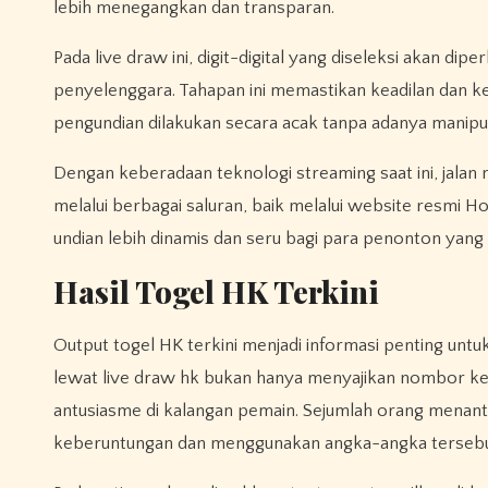
lebih menegangkan dan transparan.
Pada live draw ini, digit-digital yang diseleksi akan d
penyelenggara. Tahapan ini memastikan keadilan dan k
pengundian dilakukan secara acak tanpa adanya manipul
Dengan keberadaan teknologi streaming saat ini, jal
melalui berbagai saluran, baik melalui website resmi
undian lebih dinamis dan seru bagi para penonton yang 
Hasil Togel HK Terkini
Output togel HK terkini menjadi informasi penting untu
lewat live draw hk bukan hanya menyajikan nombor k
antusiasme di kalangan pemain. Sejumlah orang menant
keberuntungan dan menggunakan angka-angka tersebu