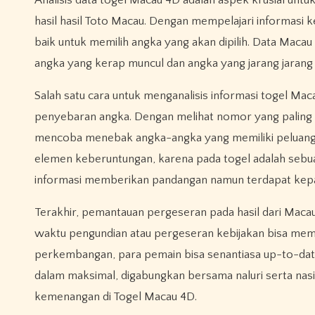
Analisis data togel Macau 4D adalah aspek krusial untu
hasil hasil Toto Macau. Dengan mempelajari informasi k
baik untuk memilih angka yang akan dipilih. Data Maca
angka yang kerap muncul dan angka yang jarang jarang s
Salah satu cara untuk menganalisis informasi togel Mac
penyebaran angka. Dengan melihat nomor yang paling s
mencoba menebak angka-angka yang memiliki peluang leb
elemen keberuntungan, karena pada togel adalah sebuah
informasi memberikan pandangan namun terdapat kepas
Terakhir, pemantauan pergeseran pada hasil dari Mac
waktu pengundian atau pergeseran kebijakan bisa memp
perkembangan, para pemain bisa senantiasa up-to-date
dalam maksimal, digabungkan bersama naluri serta n
kemenangan di Togel Macau 4D.