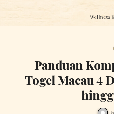
Wellness 
Panduan Komp
Togel Macau 4 D
hing
B