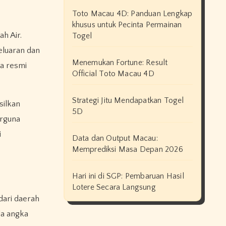
Toto Macau 4D: Panduan Lengkap
khusus untuk Pecinta Permainan
Togel
eluaran dan
Menemukan Fortune: Result
ta resmi
Official Toto Macau 4D
Strategi Jitu Mendapatkan Togel
silkan
5D
erguna
i
Data dan Output Macau:
Memprediksi Masa Depan 2026
Hari ini di SGP: Pembaruan Hasil
Lotere Secara Langsung
dari daerah
da angka