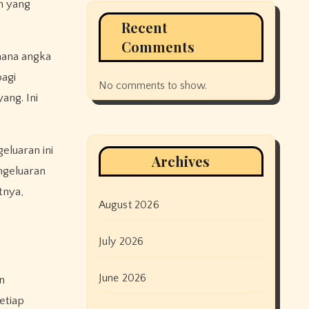
n yang
Recent
Comments
mana angka
bagi
No comments to show.
ang. Ini
eluaran ini
Archives
engeluaran
tnya,
August 2026
July 2026
June 2026
n
etiap