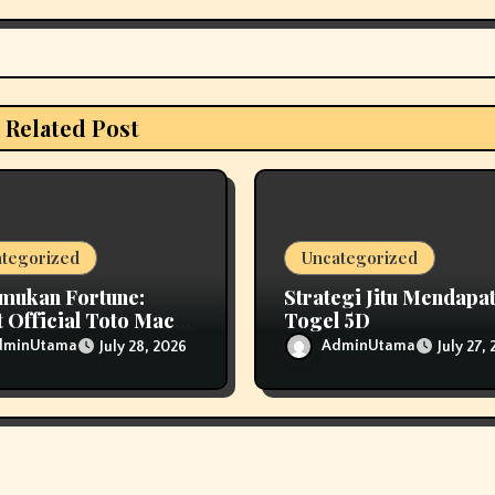
Related Post
tegorized
Uncategorized
mukan Fortune:
Strategi Jitu Mendapa
t Official Toto Macau
Togel 5D
dminUtama
AdminUtama
July 28, 2026
July 27,