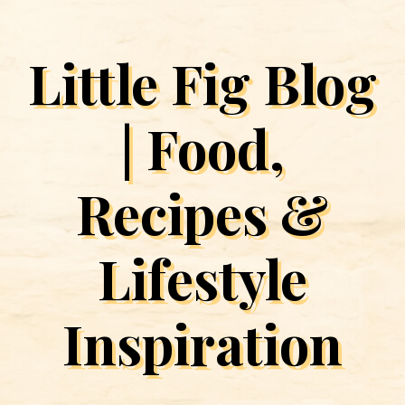
Little Fig Blog
| Food,
Recipes &
Lifestyle
Inspiration