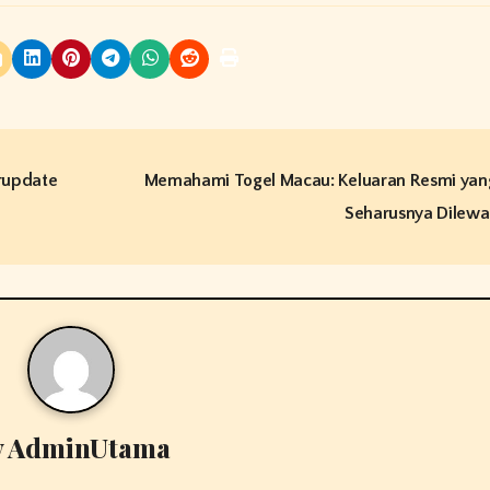
rupdate
Memahami Togel Macau: Keluaran Resmi yan
Seharusnya Dilew
y
AdminUtama